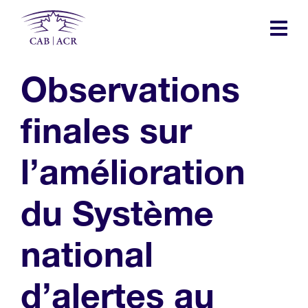
Skip
to
main
content
Observations
finales sur
l’amélioration
du Système
national
d’alertes au