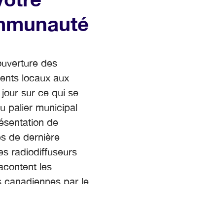
mmunauté
ouverture des
nts locaux aux
jour sur ce qui se
u palier municipal
résentation de
es de dernière
es radiodiffuseurs
acontent les
es canadiennes par le
une variété de
 de nouvelles.