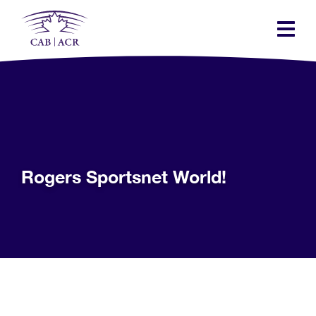
Skip
to
main
content
Rogers Sportsnet World!