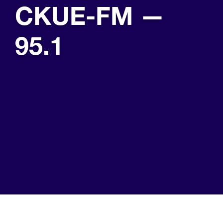
CKUE-FM —
95.1