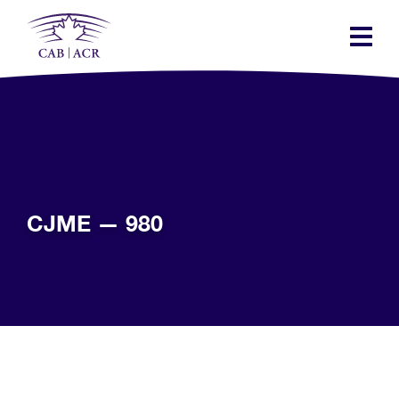
Skip
to
main
content
CJME — 980