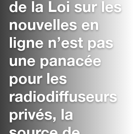
de la Loi sur les
nouvelles en
ligne n’est pas
une panacée
pour les
radiodiffuseurs
privés, la
source de