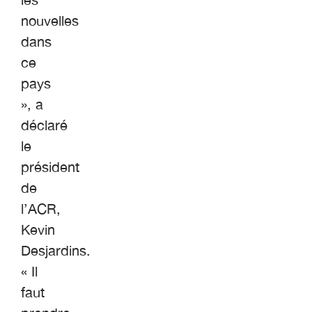
nouvelles
dans
ce
pays
», a
déclaré
le
président
de
l’ACR,
Kevin
Desjardins.
« Il
faut