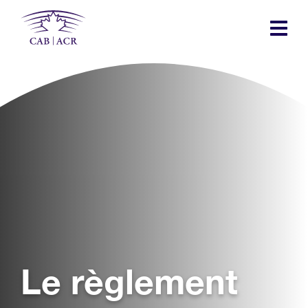
Skip
to
main
content
Le règlement